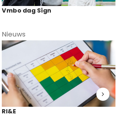
Vmbo dag Sign
Nieuws
RI&E