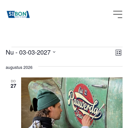
We
Evenementen
Nu
 - 
03-03-2027
Ev
Lijst
nav
Selecteer
we
een
augustus 2026
na
datum.
DO
27