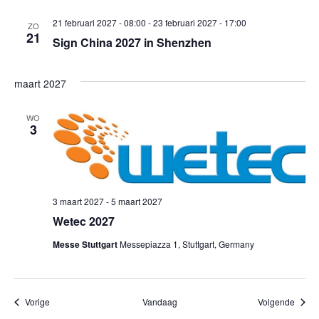
21 februari 2027 - 08:00
-
23 februari 2027 - 17:00
ZO
21
Sign China 2027 in Shenzhen
maart 2027
WO
3
3 maart 2027
-
5 maart 2027
Wetec 2027
Messe Stuttgart
Messepiazza 1, Stuttgart, Germany
Evenementen
Evene
Vorige
Vandaag
Volgende