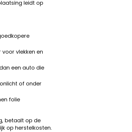
aatsing leidt op
goedkopere
r voor vlekken en
r dan een auto die
onlicht of onder
en folie
g, betaalt op de
jk op herstelkosten.