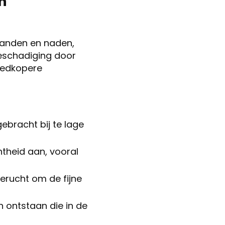
n
randen en naden,
beschadiging door
goedkopere
gebracht bij te lage
htheid aan, vooral
erucht om de fijne
n ontstaan die in de