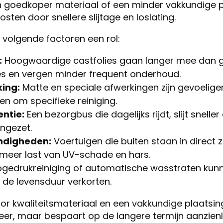
n goedkoper materiaal of een minder vakkundige pl
osten door snellere slijtage en loslating.
 volgende factoren een rol:
:
Hoogwaardige castfolies gaan langer mee dan 
es en vergen minder frequent onderhoud.
king:
Matte en speciale afwerkingen zijn gevoelige
en om specifieke reiniging.
ntie:
Een bezorgbus die dagelijks rijdt, slijt snelle
ingezet.
ndigheden:
Voertuigen die buiten staan in direct z
eer last van UV-schade en hars.
gedrukreiniging of automatische wasstraten kunn
de levensduur verkorten.
or kwaliteitsmateriaal en een vakkundige plaatsin
meer, maar bespaart op de langere termijn aanzienli