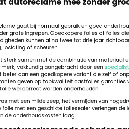
at autoreclame mee zonder gro
eclame gaat bij normaal gebruik en goed onderhoud
er grote ingrepen. Goedkopere folies of folies die
igheden kunnen al na twee tot drie jaar zichtbaar
, loslating of scheuren.
t sterk samen met de combinatie van materiaal en
A-merk, vakkundig aangebracht door een
specialis
nt beter dan een goedkopere variant die zelf of onp
nten geven op topkwaliteit castfolies garanties van
olie wel correct worden onderhouden.
s met een milde zeep, het vermijden van hogedru
folie met een geschikte foliesealer verlengen de 
n de onderhoudskosten laag.