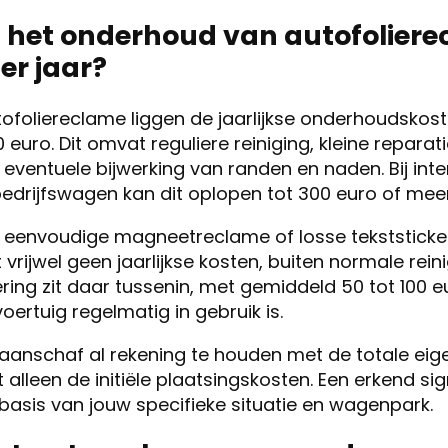
t het onderhoud van autofolier
er jaar?
ofoliereclame liggen de jaarlijkse onderhoudskos
euro. Dit omvat reguliere reiniging, kleine reparati
eventuele bijwerking van randen en naden. Bij inte
edrijfswagen kan dit oplopen tot 300 euro of meer
en eenvoudige magneetreclame of losse tekststicke
rijwel geen jaarlijkse kosten, buiten normale reini
ering zit daar tussenin, met gemiddeld 50 tot 100 e
oertuig regelmatig in gebruik is.
e aanschaf al rekening te houden met de totale e
 alleen de initiële plaatsingskosten. Een erkend sign
asis van jouw specifieke situatie en wagenpark.