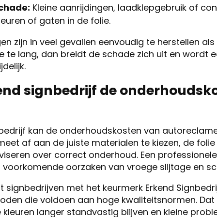
chade:
Kleine aanrijdingen, laadklepgebruik of co
uren of gaten in de folie.
en zijn in veel gevallen eenvoudig te herstellen al
 te lang, dan breidt de schade zich uit en wordt e
delijk.
end signbedrijf de onderhoudsk
nbedrijf kan de onderhoudskosten van autoreclame 
eet af aan de juiste materialen te kiezen, de foli
viseren over correct onderhoud. Een professionele
voorkomende oorzaken van vroege slijtage en sc
dat signbedrijven met het keurmerk Erkend Signbedr
oden die voldoen aan hoge kwaliteitsnormen. Dat
 kleuren langer standvastig blijven en kleine prob