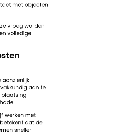
ntact met objecten
s ze vroeg worden
en volledige
osten
aanzienlijk
e vakkundig aan te
 plaatsing
hade.
ijf werken met
 betekent dat de
lemen sneller