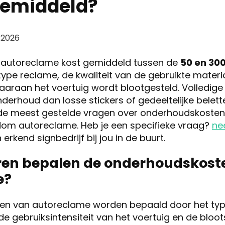
gemiddeld?
 2026
 autoreclame kost gemiddeld tussen de
50 en 300
 type reclame, de kwaliteit van de gebruikte materi
raan het voertuig wordt blootgesteld. Volledig
houd dan losse stickers of gedeeltelijke beletteri
e meest gestelde vragen over onderhoudskosten,
om autoreclame. Heb je een specifieke vraag?
ne
erkend signbedrijf bij jou in de buurt.
ren bepalen de onderhoudskost
e?
n van autoreclame worden bepaald door het type f
de gebruiksintensiteit van het voertuig en de bloot