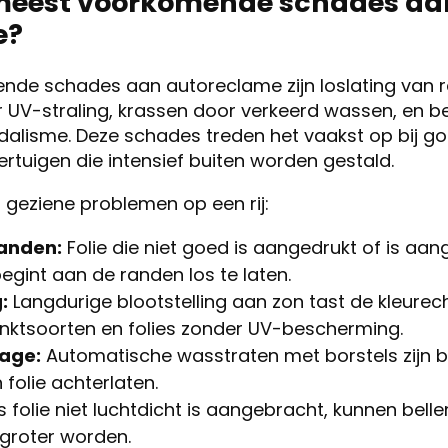
 meest voorkomende schades aa
e?
de schades aan autoreclame zijn loslating van 
r UV-straling, krassen door verkeerd wassen, en 
ndalisme. Deze schades treden het vaakst op bij 
ertuigen die intensief buiten worden gestald.
 geziene problemen op een rij:
randen:
Folie die niet goed is aangedrukt of is aan
egint aan de randen los te laten.
:
Langdurige blootstelling aan zon tast de kleurec
inktsoorten en folies zonder UV-bescherming.
tage:
Automatische wasstraten met borstels zijn b
 folie achterlaten.
s folie niet luchtdicht is aangebracht, kunnen belle
 groter worden.