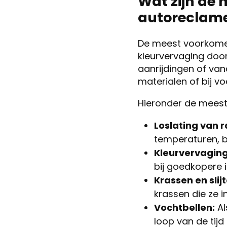
Wat zijn de
autoreclam
De meest voorkomen
kleurvervaging doo
aanrijdingen of va
materialen of bij vo
Hieronder de meest
Loslating van 
temperaturen, b
Kleurvervaging
bij goedkopere 
Krassen en slij
krassen die ze in
Vochtbellen:
Al
loop van de tijd