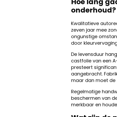
Hoe lang ga
onderhoud?
Kwalitatieve autor
zeven jaar mee zond
ongunstige omstand
door kleurvervaging
De levensduur hang
castfolie van een 
presteert significa
aangebracht. Fabrika
maar dan moet de f
Regelmatige handwa
beschermen van de 
merkbaar en houde