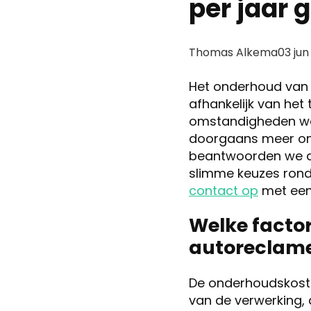
per jaar 
Posted
Thomas Alkema
03 jun
by:
Het onderhoud van
afhankelijk van het
omstandigheden waa
doorgaans meer onder
beantwoorden we d
slimme keuzes rond
contact op
met een 
Welke facto
autoreclam
De onderhoudskoste
van de verwerking, 