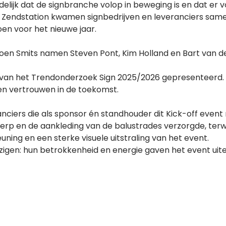
elijk dat de signbranche volop in beweging is en dat er 
et Zendstation kwamen signbedrijven en leveranciers same
oen voor het nieuwe jaar.
roen Smits namen Steven Pont, Kim Holland en Bart van d
 van het Trendonderzoek Sign 2025/2026 gepresenteerd. 
 en vertrouwen in de toekomst.
anciers die als sponsor én standhouder dit Kick-off even
erp en de aankleding van de balustrades verzorgde, terwi
uning en een sterke visuele uitstraling van het event.
zigen: hun betrokkenheid en energie gaven het event uitei