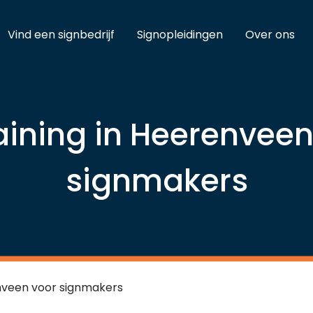
Vind een signbedrijf
Signopleidingen
Over ons
raining in Heerenveen
signmakers
enveen voor signmakers