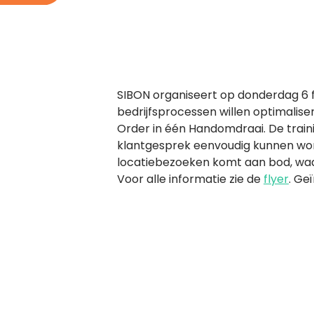
SIBON organiseert op donderdag 6 f
bedrijfsprocessen willen optimalise
Order in één Handomdraai. De traini
klantgesprek eenvoudig kunnen wor
locatiebezoeken komt aan bod, waar
Voor alle informatie zie de
flyer
. Ge