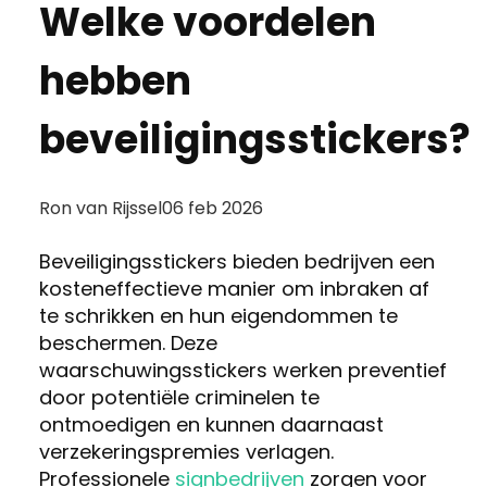
Welke voordelen
hebben
beveiligingsstickers?
Posted
Ron van Rijssel
06 feb 2026
by:
Beveiligingsstickers bieden bedrijven een
kosteneffectieve manier om inbraken af
te schrikken en hun eigendommen te
beschermen. Deze
waarschuwingsstickers werken preventief
door potentiële criminelen te
ontmoedigen en kunnen daarnaast
verzekeringspremies verlagen.
Professionele
signbedrijven
zorgen voor