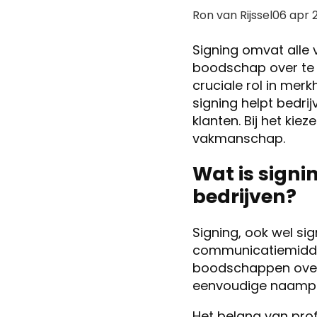
Posted
Ron van Rijssel
06 apr 
by:
Signing omvat alle
boodschap over te b
cruciale rol in merk
signing helpt bedri
klanten. Bij het kie
vakmanschap.
Wat is signi
bedrijven?
Signing, ook wel s
communicatiemiddel
boodschappen over 
eenvoudige naampla
Het belang van prof