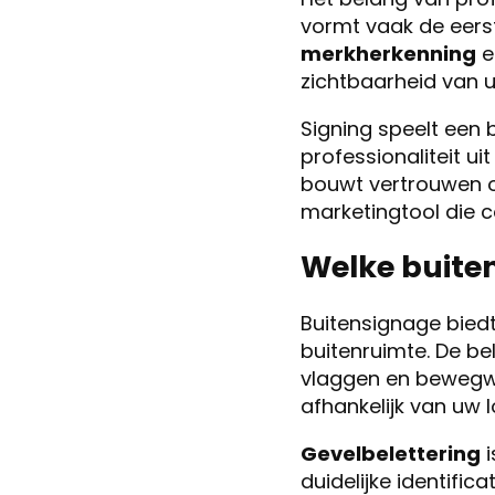
vormt vaak de eerste
merkherkenning
e
zichtbaarheid van u
Signing speelt een 
professionaliteit ui
bouwt vertrouwen o
marketingtool die 
Welke buiten
Buitensignage biedt
buitenruimte. De bel
vlaggen en bewegwij
afhankelijk van uw l
Gevelbelettering
i
duidelijke identific