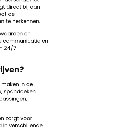
t direct bij aan
oot de
en te herkennen.
rkwaarden en
uele communicatie en
en 24/7-
ijven?
e maken in de
me, spandoeken,
epassingen,
n zorgt voor
 in verschillende