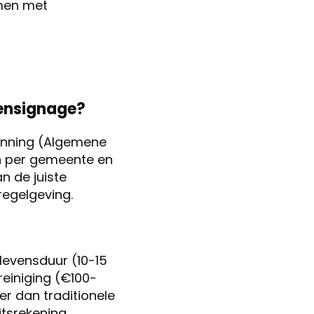
en met
tensignage?
unning (Algemene
en per gemeente en
n de juiste
regelgeving.
levensduur (10-15
reiniging (€100-
er dan traditionele
itsrekening.