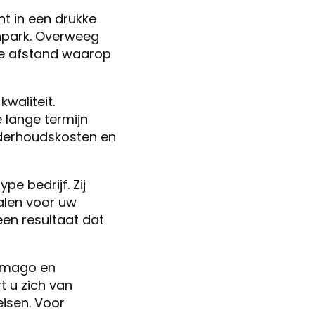
nt in een drukke
enpark. Overweeg
de afstand waarop
waliteit.
 lange termijn
nderhoudskosten en
e bedrijf. Zij
alen voor uw
een resultaat dat
simago en
t u zich van
eisen. Voor