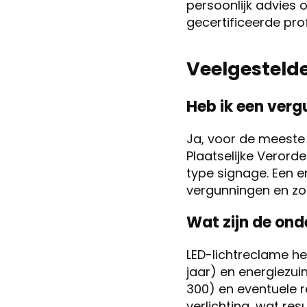
persoonlijk advies 
gecertificeerde pro
Veelgesteld
Heb ik een verg
Ja, voor de meeste
Plaatselijke Verord
type signage. Een e
vergunningen en zor
Wat zijn de on
LED-lichtreclame he
jaar) en energiezuin
300) en eventuele r
verlichting, wat res