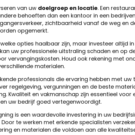
yseren van uw
doelgroep en locatie
. Een restaura
 andere behoeften dan een kantoor in een bedrijv
tgangersverkeer, zichtbaarheid vanaf de weg en 
orden opgemerkt.
lke opties haalbaar zijn, maar investeer altijd in k
an uw professionele uitstraling schaden en op de
door vervangingskosten. Houd ook rekening met o
erschillende materialen.
nde professionals die ervaring hebben met uw typ
ver regelgeving, vergunningen en de beste materi
ng. Kwaliteit en vakmanschap zijn essentieel voor 
en uw bedrijf goed vertegenwoordigt.
igning is een waardevolle investering in uw bedrijf
Door te werken met erkende specialisten verzeker
ering en materialen die voldoen aan alle kwaliteits