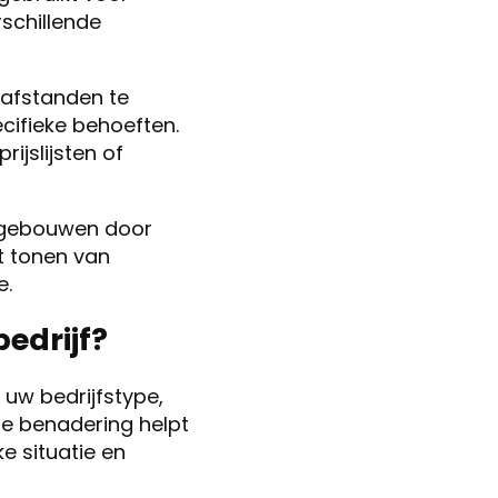
rschillende
safstanden te
ifieke behoeften.
ijslijsten of
e gebouwen door
et tonen van
e.
bedrijf?
 uw bedrijfstype,
e benadering helpt
e situatie en