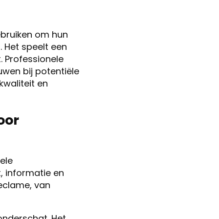
ebruiken om hun
. Het speelt een
. Professionele
wen bij potentiële
waliteit en
oor
ele
, informatie en
eclame, van
onderschat. Het