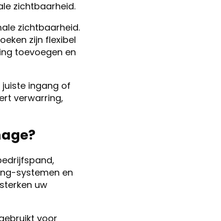
ale zichtbaarheid.
ale zichtbaarheid.
eken zijn flexibel
eging toevoegen en
 juiste ingang of
ert verwarring,
nage?
edrijfspand,
ding-systemen en
rsterken uw
gebruikt voor