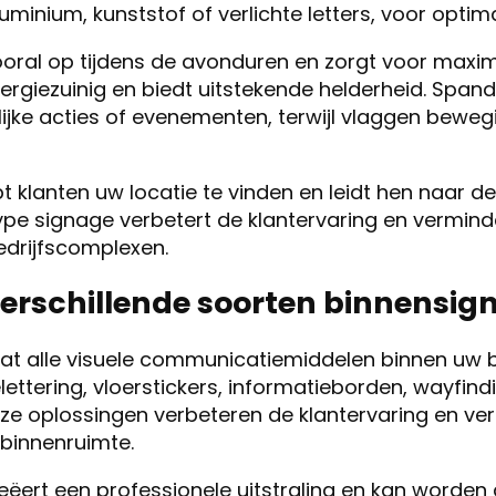
uminium, kunststof of verlichte letters, voor optim
ooral op tijdens de avonduren en zorgt voor maxim
nergiezuinig en biedt uitstekende helderheid. Spando
elijke acties of evenementen, terwijl vlaggen bew
t klanten uw locatie te vinden en leidt hen naar de
type signage verbetert de klantervaring en vermind
bedrijfscomplexen.
verschillende soorten binnensig
t alle visuele communicatiemiddelen binnen uw b
ttering, vloerstickers, informatieborden, wayfin
Deze oplossingen verbeteren de klantervaring en ve
 binnenruimte.
ëert een professionele uitstraling en kan worden 