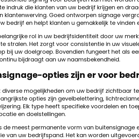
 indruk die klanten van uw bedrijf krijgen en draag
n klantenwerving. Goed ontworpen signage vergr
w bedrijf en helpt klanten u gemakkelijk te vinden 
belangrijke rol in uw bedrijfsidentiteit door uw me
t te stralen. Het zorgt voor consistentie in uw vis
p bij uw doelgroep. Bovendien fungeert het als e
continu bijdraagt aan uw naamsbekendheid.
signage-opties zijn er voor bedr
 diverse mogelijkheden om uw bedrijf zichtbaar t
angrijkste opties zijn gevelbelettering, lichtrecla
zering. Elk type heeft specifieke voordelen en to
ocatie en doelstellingen.
s de meest permanente vorm van buitensignage e
atie van uw bedrijfspand. Het kan worden uitgevoerd