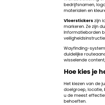
bedrijfsnamen, logo’
materialen en kleure
Vloerstickers
zijn 
markeren. Ze zijn 
Informatieborden bie
veiligheidsinstructie
Wayfinding-systeme
duidelijke routeaand
wisselende content,
Hoe kies je h
Het kiezen van de j
doelgroep, locatie
u de meest effectiev
behoeften.