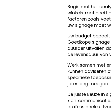
Begin met het anal
winkelstraat heeft
factoren zoals voe
uw signage moet w
Uw budget bepaalt we
Goedkope signage k
duurder uitvallen 
de levensduur van v
Werk samen met erke
kunnen adviseren o
specifieke toepassi
jarenlang meegaat 
De juiste keuze in s
klantcommunicatie. 
professionele uitvo