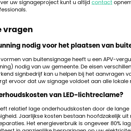
over uw signageproject kunt u altijd
contact
opnem
fessionals.
e vragen
unning nodig voor het plaatsen van bui
 vormen van buitensignage heeft u een APV-verg
ening) nodig van uw gemeente. De eisen verschill
rkend signbedrijf kan u helpen bij het aanvragen va
gt ervoor dat uw signage voldoet aan alle lokale 
derhoudskosten van LED-lichtreclame?
eft relatief lage onderhoudskosten door de lange 
igheid. Jaarlijkse kosten bestaan hoofdzakelijk uit 
eparaties. Het energieverbruik is ongeveer 80% lag
ulteert in aanzienlijke besparingen op uw elektricite