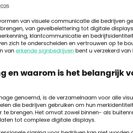
2026
 vormen van visuele communicatie die bedrijven g
rengen, van gevelbelettering tot digitale displays
herkenning, klantcommunicatie en bedrijfsidentiteit
jven zich te onderscheiden en vertrouwen op te bou
zen van
erkende signbedrijven
bent u verzekerd van k
ng en waarom is het belangrijk v
ignage genoemd, is de verzamelnaam voor alle visu
en die bedrijven gebruiken om hun merkidentiteit
te brengen. Het omvat zowel binnen- als buitenr
ten tot complexe digitale displays.
essionele signing voor bedrijven kan niet worden 