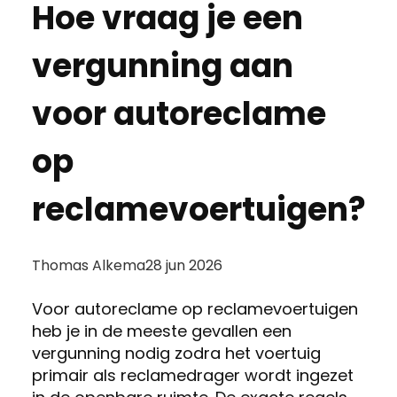
Hoe vraag je een
vergunning aan
voor autoreclame
op
reclamevoertuigen?
Posted
Thomas Alkema
28 jun 2026
by:
Voor autoreclame op reclamevoertuigen
heb je in de meeste gevallen een
vergunning nodig zodra het voertuig
primair als reclamedrager wordt ingezet