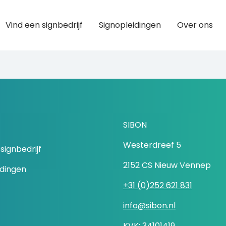
Vind een signbedrijf
Signopleidingen
Over ons
SIBON
Westerdreef 5
signbedrijf
2152 CS Nieuw Vennep
idingen
+31 (0)252 621 831
info@sibon.nl
KVK: 34101419