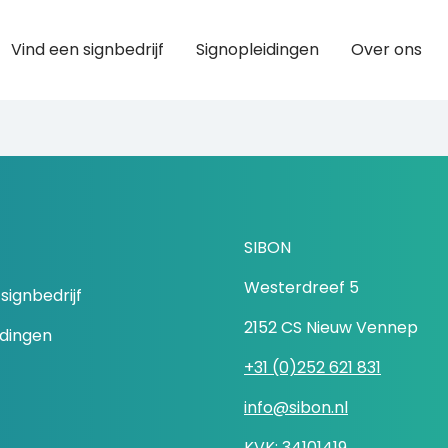
Vind een signbedrijf
Signopleidingen
Over ons
SIBON
Westerdreef 5
signbedrijf
2152 CS Nieuw Vennep
idingen
+31 (0)252 621 831
info@sibon.nl
KVK: 34101419