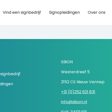
Vind een signbedrijf
Signopleidingen
Over ons
SIBON
Westerdreef 5
signbedrijf
2152 CS Nieuw Vennep
idingen
+31 (0)252 621 831
info@sibon.nl
KVK: 34101419