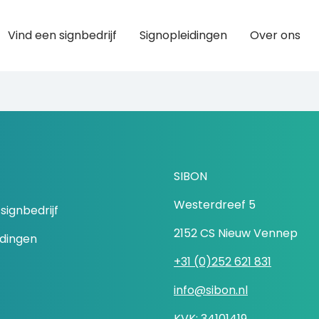
Vind een signbedrijf
Signopleidingen
Over ons
SIBON
Westerdreef 5
signbedrijf
2152 CS Nieuw Vennep
idingen
+31 (0)252 621 831
info@sibon.nl
KVK: 34101419