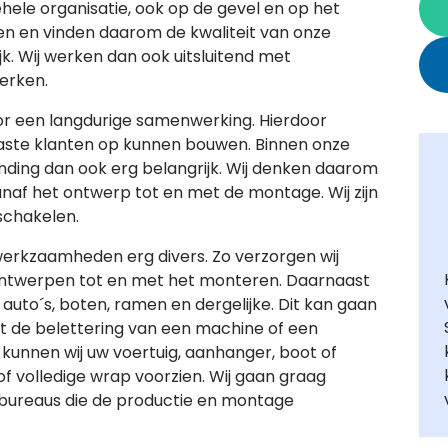
ehele organisatie, ook op de gevel en op het
en en vinden daarom de kwaliteit van onze
k. Wij werken dan ook uitsluitend met
erken.
oor een langdurige samenwerking. Hierdoor
aste klanten op kunnen bouwen. Binnen onze
binding dan ook erg belangrijk. Wij denken daarom
af het ontwerp tot en met de montage. Wij zijn
 schakelen.
werkzaamheden erg divers. Zo verzorgen wij
ntwerpen tot en met het monteren. Daarnaast
 auto´s, boten, ramen en dergelijke. Dit kan gaan
tot de belettering van een machine of een
unnen wij uw voertuig, aanhanger, boot of
f volledige wrap voorzien. Wij gaan graag
ureaus die de productie en montage