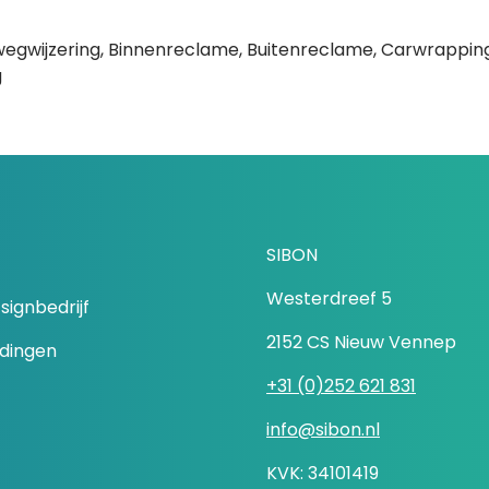
ewegwijzering, Binnenreclame, Buitenreclame, Carwrappi
g
SIBON
Westerdreef 5
signbedrijf
2152 CS Nieuw Vennep
idingen
+31 (0)252 621 831
info@sibon.nl
KVK: 34101419