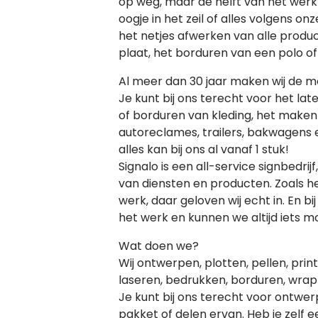
op weg, maar de helft van het werk
oogje in het zeil of alles volgens o
het netjes afwerken van alle produ
plaat, het borduren van een polo of
Al meer dan 30 jaar maken wij de mo
Je kunt bij ons terecht voor het la
of borduren van kleding, het maken
autoreclames, trailers, bakwagens 
alles kan bij ons al vanaf 1 stuk!
Signalo is een all-service signbedrij
van diensten en producten. Zoals h
werk, daar geloven wij echt in. En bi
het werk en kunnen we altijd iets m
Wat doen we?
Wij ontwerpen, plotten, pellen, prin
laseren, bedrukken, borduren, wra
Je kunt bij ons terecht voor ontwer
pakket of delen ervan. Heb je zel