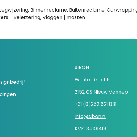
wegwijzering, Binnenreclame, Buitenreclame, Carwrapping
rs - Belettering, Vlaggen | masten
SIBON
Westerdreef 5
signbedrijf
2152 CS Nieuw Vennep
idingen
+31 (0)252 621 831
info@sibon.nl
KVK: 34101419