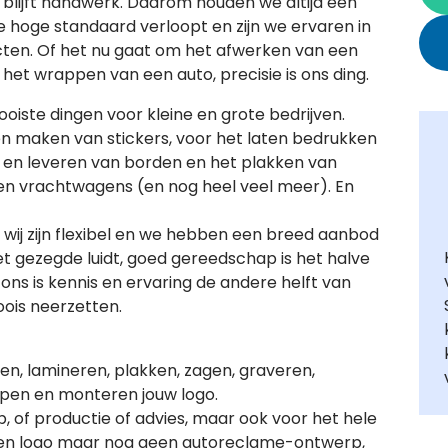
 blijft handwerk. Daarom houden we altijd een
nze hoge standaard verloopt en zijn we ervaren in
cten. Of het nu gaat om het afwerken van een
 het wrappen van een auto, precisie is ons ding.
oiste dingen voor kleine en grote bedrijven.
ten maken van stickers, voor het laten bedrukken
 en leveren van borden en het plakken van
en vrachtwagens (en nog heel veel meer). En
f, wij zijn flexibel en we hebben een breed aanbod
et gezegde luidt, goed gereedschap is het halve
j ons is kennis en ervaring de andere helft van
oois neerzetten.
ten, lamineren, plakken, zagen, graveren,
ppen en monteren jouw logo.
p, of productie of advies, maar ook voor het hele
f een logo maar nog geen autoreclame-ontwerp,