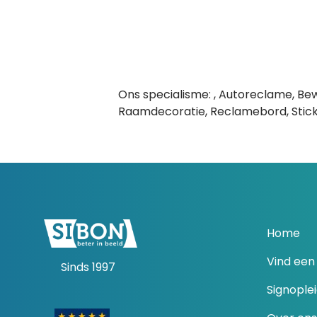
Ons specialisme: , Autoreclame, Be
Raamdecoratie, Reclamebord, Sticke
Home
Vind een 
Sinds 1997
Signople