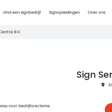
Vind een signbedrijf
Signopleidingen
Over ons
Centre B.V.
Sign Ser
E
reau voor bedrijfsreclame.