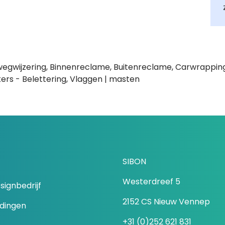
wegwijzering, Binnenreclame, Buitenreclame, Carwrapping
rs - Belettering, Vlaggen | masten
SIBON
Westerdreef 5
signbedrijf
2152 CS Nieuw Vennep
idingen
+31 (0)252 621 831