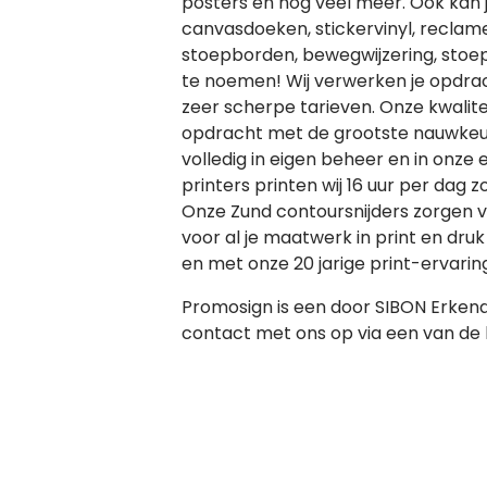
posters en nog veel meer. Ook kan j
canvasdoeken, stickervinyl, reclam
stoepborden, bewegwijzering, stoep
te noemen! Wij verwerken je opdr
zeer scherpe tarieven. Onze kwali
opdracht met de grootste nauwkeur
volledig in eigen beheer en in onze
printers printen wij 16 uur per dag 
Onze Zund contoursnijders zorgen v
voor al je maatwerk in print en druk
en met onze 20 jarige print-ervaring
Promosign is een door SIBON Erkend
contact met ons op via een van de 