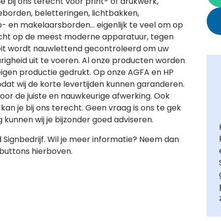
e bij ons terecht voor print- of drukwerk,
eborden, beletteringen, lichtbakken,
- en makelaarsborden… eigenlijk te veel om op
acht op de meest moderne apparatuur, tegen
teit wordt nauwlettend gecontroleerd om uw
igheid uit te voeren. Al onze producten worden
 eigen productie gedrukt. Op onze AGFA en HP
zodat wij de korte levertijden kunnen garanderen.
oor de juiste en nauwkeurige afwerking. Ook
 kan je bij ons terecht. Geen vraag is ons te gek
 kunnen wij je bijzonder goed adviseren.
 Signbedrijf. Wil je meer informatie? Neem dan
buttons hierboven.