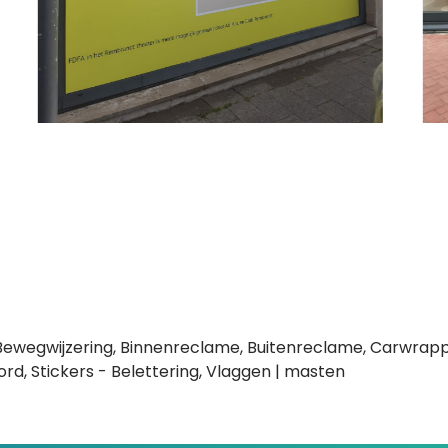
e, Bewegwijzering, Binnenreclame, Buitenreclame, Carwrappi
d, Stickers - Belettering, Vlaggen | masten