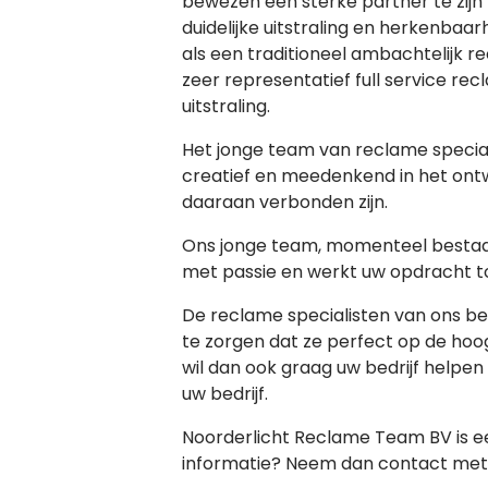
bewezen een sterke partner te zijn 
duidelijke uitstraling en herkenba
als een traditioneel ambachtelijk re
zeer representatief full service rec
uitstraling.
Het jonge team van reclame special
creatief en meedenkend in het ontwe
daaraan verbonden zijn.
Ons jonge team, momenteel bestaan
met passie en werkt uw opdracht tot
De reclame specialisten van ons be
te zorgen dat ze perfect op de hoog
wil dan ook graag uw bedrijf helpen
uw bedrijf.
Noorderlicht Reclame Team BV is ee
informatie? Neem dan contact met 