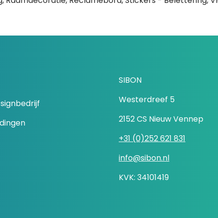
g, Raamdecoratie, Reclamebord, Stickers - Belettering, 
SIBON
Westerdreef 5
signbedrijf
2152 CS Nieuw Vennep
idingen
+31 (0)252 621 831
info@sibon.nl
KVK: 34101419