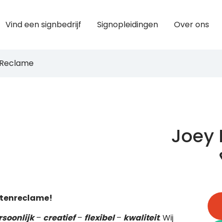
Vind een signbedrijf
Signopleidingen
Over ons
 Reclame
Joey 
uitenreclame!
rsoonlijk
–
creatief
–
flexibel
–
kwaliteit
. Wij