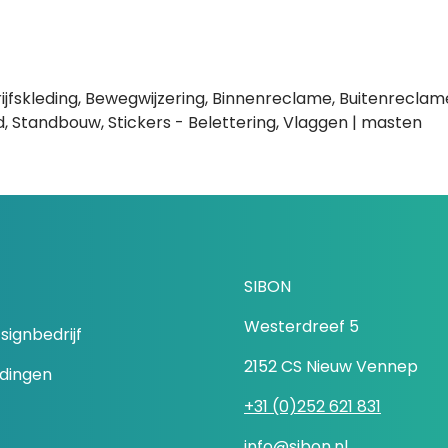
ijfskleding, Bewegwijzering, Binnenreclame, Buitenrecla
, Standbouw, Stickers - Belettering, Vlaggen | masten
SIBON
Westerdreef 5
signbedrijf
2152 CS Nieuw Vennep
idingen
+31 (0)252 621 831
info@sibon.nl