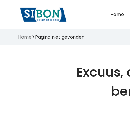
Home
Home
Pagina niet gevonden
Excuus, 
be