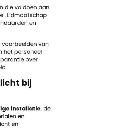
en die voldoen aan
eel. Lidmaatschap
tandaarden en
te voorbeelden van
n het personeel
parantie over
id.
icht bij
ge installatie
, de
rialen en
icht en