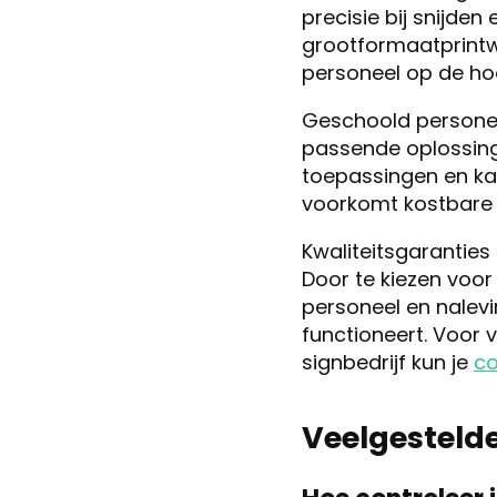
precisie bij snijden
grootformaatprintw
personeel op de ho
Geschoold personee
passende oplossinge
toepassingen en ka
voorkomt kostbare 
Kwaliteitsgaranties 
Door te kiezen voo
personeel en nalevi
functioneert. Voor 
signbedrijf kun je
co
Veelgesteld