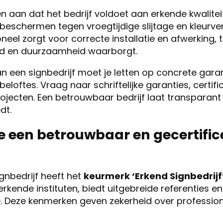
en aan dat het bedrijf voldoet aan erkende kwalite
beschermen tegen vroegtijdige slijtage en kleurve
l zorgt voor correcte installatie en afwerking, te
id en duurzaamheid waarborgt.
van een signbedrijf moet je letten op concrete gar
beloftes. Vraag naar schriftelijke garanties, certif
rojecten. Een betrouwbaar bedrijf laat transparant
dt.
e een betrouwbaar en gecertific
gnbedrijf heeft het
keurmerk ‘Erkend Signbedrijf
erkende instituten, biedt uitgebreide referenties en 
 Deze kenmerken geven zekerheid over professiona