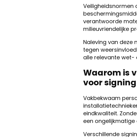
Veiligheidsnormen o
beschermingsmiddel
verantwoorde mater
milieuvriendelijke 
Naleving van deze 
tegen weersinvloede
alle relevante wet- 
Waarom is v
voor signing
Vakbekwaam person
installatietechnie
eindkwaliteit. Zond
een ongelijkmatige a
Verschillende signi