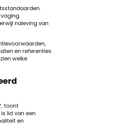
itsstandaarden.
rvaging.
rwijl naleving van
antievoorwaarden,
icaten en referenties
 zien welke
eerd
’
, toont
is lid van een
liteit en