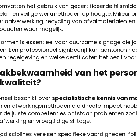
mvatten het gebruik van gecertificeerde hijsmidde
en en veilige werkmethoden op hoogte. Milieuno
iaalverwerking, recycling van afvalmaterialen en 
producten waar mogelijk.
normen is essentieel voor duurzame signage die ja
n. Een professioneel signbedrijf kan aantonen ho
en regelgeving en welke certificaten het bezit voor 
akbekwaamheid van het person
kwaliteit?
eel beschikt over
specialistische kennis van m
ken en afwerkingsmethoden die directe impact heb
er de juiste competenties ontstaan problemen zoal
fwerking en vroegtijdige slijtage.
ngdisciplines vereisen specifieke vaardigheden: fol