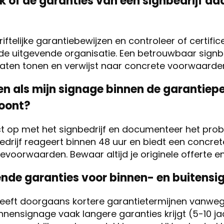
ik of de garanties van een signbedrijf da
iftelijke garantiebewijzen en controleer of certific
de uitgevende organisatie. Een betrouwbaar signbe
caten tonen en verwijst naar concrete voorwaarden
n als mijn signage binnen de garantiep
oont?
t op met het signbedrijf en documenteer het prob
edrijf reageert binnen 48 uur en biedt een concre
voorwaarden. Bewaar altijd je originele offerte e
llende garanties voor binnen- en buitens
heeft doorgaans kortere garantietermijnen vanwe
binnensignage vaak langere garanties krijgt (5-10 ja