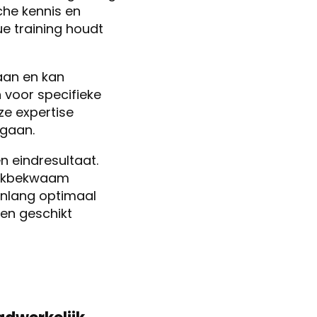
sche kennis en
e training houdt
aan en kan
 voor specifieke
e expertise
egaan.
en eindresultaat.
 vakbekwaam
renlang optimaal
een geschikt