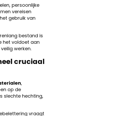
len, persoonlijke
rmen vereisen
het gebruik van
renlang bestand is
e het voldoet aan
veilig werken.
eel cruciaal
aterialen
,
ben op de
s slechte hechting,
iebelettering vraagt