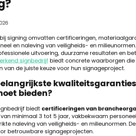
ng?
2026
bij signing omvatten certificeringen, materiaalgar
el en naleving van veiligheids- en milieunormen.
ofessionele uitvoering, duurzame resultaten en b
erkend signbedrijf
biedt concrete waarborgen die
n van de juiste keuze voor hun signageproject.
belangrijkste kwaliteitsgaranties
moet bieden?
ignbedrijf biedt
certificeringen van brancheorga
 van minimaal 3 tot 5 jaar, vakbekwaam persone
ikte naleving van veiligheids- en milieunormen. D
or betrouwbare signageprojecten.