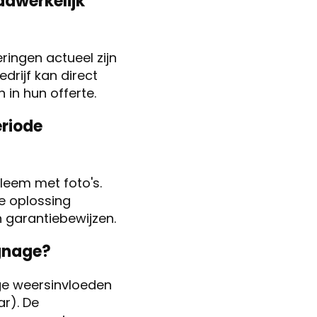
adwerkelijk
eringen actueel zijn
drijf kan direct
 in hun offerte.
eriode
leem met foto's.
te oplossing
n garantiebewijzen.
ignage?
ge weersinvloeden
ar). De