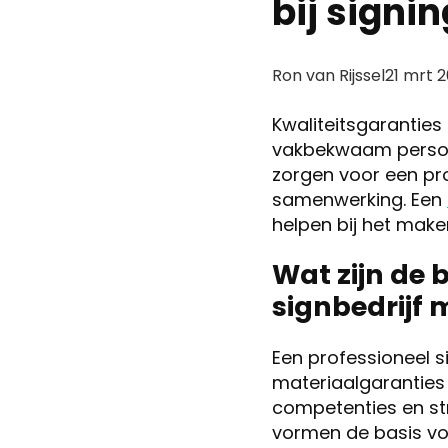
bij signi
Posted
Ron van Rijssel
21 mrt 
by:
Kwaliteitsgaranties 
vakbekwaam persone
zorgen voor een pr
samenwerking. Een
helpen bij het make
Wat zijn de 
signbedrijf 
Een professioneel s
materiaalgaranties
competenties en str
vormen de basis vo