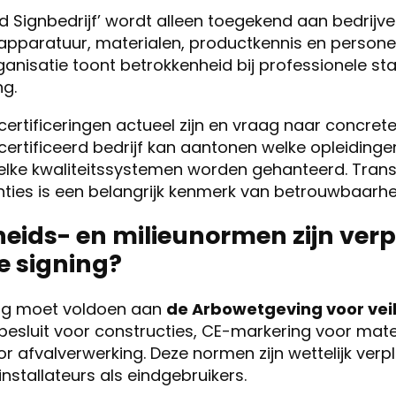
d Signbedrijf’ wordt alleen toegekend aan bedrijv
 apparatuur, materialen, productkennis en person
anisatie toont betrokkenheid bij professionele s
ng.
f certificeringen actueel zijn en vraag naar concre
certificeerd bedrijf kan aantonen welke opleidinge
elke kwaliteitssystemen worden gehanteerd. Trans
ties is een belangrijk kenmerk van betrouwbaarhe
heids- en milieunormen zijn verpl
e signing?
ing moet voldoen aan
de Arbowetgeving voor veili
esluit voor constructies, CE-markering voor mate
r afvalverwerking. Deze normen zijn wettelijk verpl
stallateurs als eindgebruikers.