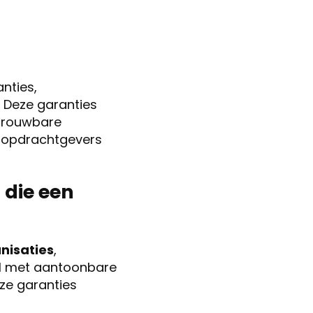
anties,
 Deze garanties
etrouwbare
 opdrachtgevers
 die een
nisaties
,
el met aantoonbare
eze garanties