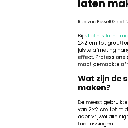
laten ma
Posted
Ron van Rijssel
03 mrt 
by:
Bij
stickers laten m
2×2 cm tot grootfor
juiste afmeting han
effect. Professione
maat gemaakte afm
Wat zijn de 
maken?
De meest gebruikte
van 2×2 cm tot mid
door vrijwel alle s
toepassingen.