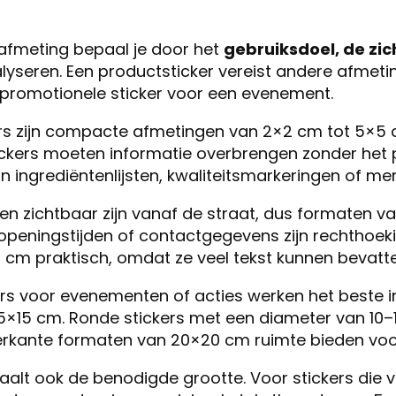
rafmeting bepaal je door het
gebruiksdoel, de zi
lyseren. Een productsticker vereist andere afmet
 promotionele sticker voor een evenement.
rs zijn compacte afmetingen van 2×2 cm tot 5×5
ickers moeten informatie overbrengen zonder het
 ingrediëntenlijsten, kwaliteitsmarkeringen of mer
n zichtbaar zijn vanaf de straat, dus formaten va
 openingstijden of contactgegevens zijn rechthoe
cm praktisch, omdat ze veel tekst kunnen bevatte
ers voor evenementen of acties werken het beste i
5×15 cm. Ronde stickers met een diameter van 10–
ierkante formaten van 20×20 cm ruimte bieden voor
alt ook de benodigde grootte. Voor stickers die v