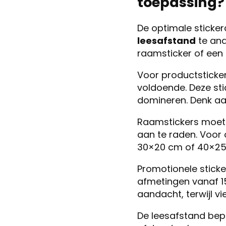
toepassing?
De optimale sticke
leesafstand
te ana
raamsticker of een
Voor productsticke
voldoende. Deze st
domineren. Denk aan
Raamstickers moete
aan te raden. Voor
30×20 cm of 40×25 
Promotionele stick
afmetingen vanaf 1
aandacht, terwijl v
De leesafstand bepa