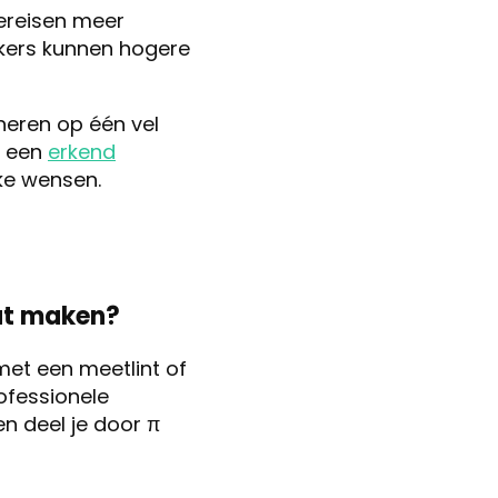
vereisen meer
ckers kunnen hogere
neren op één vel
ij een
erkend
ke wensen.
aat maken?
met een meetlint of
ofessionele
en deel je door π