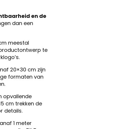
chtbaarheid en de
ingen dan een
 cm meestal
 productontwerp te
klogo’s.
naf 20×30 cm zijn
kige formaten van
n.
n opvallende
15 cm trekken de
 details.
anaf 1 meter