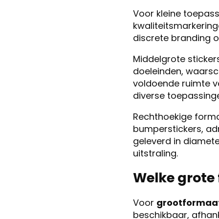
Voor kleine toepass
kwaliteitsmarkering
discrete branding 
Middelgrote sticke
doeleinden, waarsc
voldoende ruimte vo
diverse toepassing
Rechthoekige forma
bumperstickers, adr
geleverd in diamete
uitstraling.
Welke grote 
Voor
grootformaat
beschikbaar, afhank