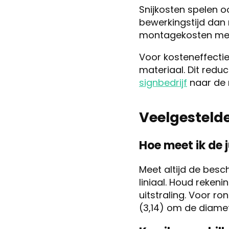
Snijkosten spelen o
bewerkingstijd dan 
montagekosten met
Voor kosteneffectie
materiaal. Dit reduc
signbedrijf
naar de 
Veelgesteld
Hoe meet ik de 
Meet altijd de besc
liniaal. Houd reke
uitstraling. Voor r
(3,14) om de diamet