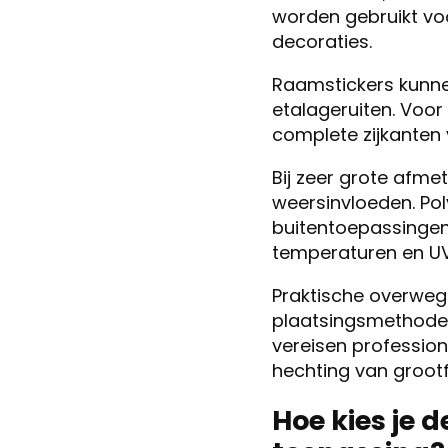
worden gebruikt voo
decoraties.
Raamstickers kunn
etalageruiten. Voor
complete zijkanten
Bij zeer grote afme
weersinvloeden. Po
buitentoepassingen
temperaturen en UV
Praktische overwegi
plaatsingsmethode.
vereisen professio
hechting van grootf
Hoe kies je 