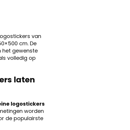
 logostickers van
150×500 cm. De
en het gewenste
ls volledig op
ers laten
eine logostickers
fmetingen worden
or de populairste