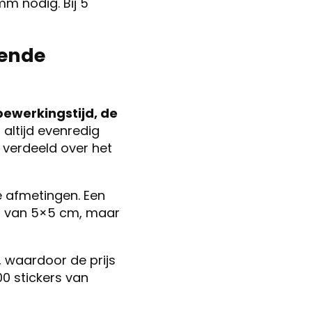
m nodig. Bij 5
lende
bewerkingstijd, de
 altijd evenredig
 verdeeld over het
de afmetingen. Een
ker van 5×5 cm, maar
, waardoor de prijs
00 stickers van