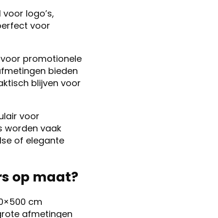
 voor logo’s,
perfect voor
t voor promotionele
afmetingen bieden
ktisch blijven voor
lair voor
rs worden vaak
lse of elegante
ers op maat?
150×500 cm
 grote afmetingen