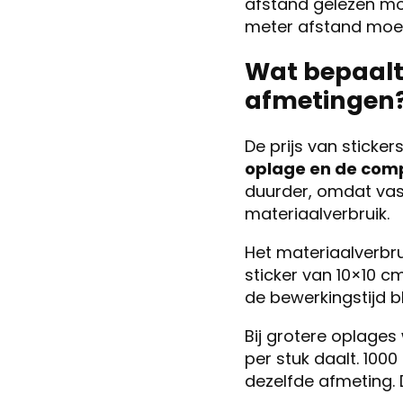
afstand gelezen mo
meter afstand moet
Wat bepaalt 
afmetingen
De prijs van sticke
oplage en de comp
duurder, omdat vas
materiaalverbruik.
Het materiaalverbru
sticker van 10×10 c
de bewerkingstijd bli
Bij grotere oplages
per stuk daalt. 100
dezelfde afmeting. D