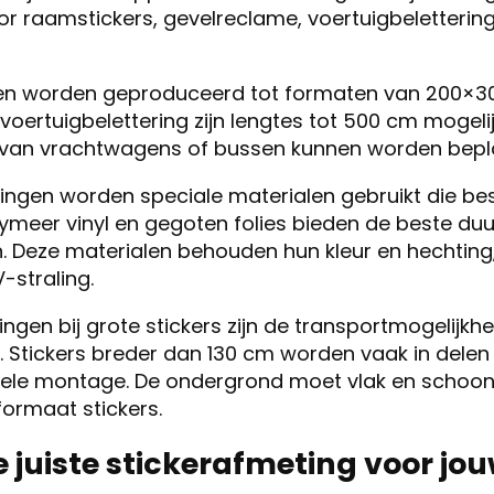
r raamstickers, gevelreclame, voertuigbelettering e
en worden geproduceerd tot formaten van 200×3
 voertuigbelettering zijn lengtes tot 500 cm mogel
 van vrachtwagens of bussen kunnen worden bepla
tingen worden speciale materialen gebruikt die be
lymeer vinyl en gegoten folies bieden de beste d
. Deze materialen behouden hun kleur en hechting,
-straling.
ngen bij grote stickers zijn de transportmogelijkh
 Stickers breder dan 130 cm worden vaak in delen
nele montage. De ondergrond moet vlak en schoon 
ormaat stickers.
de juiste stickerafmeting voor jo