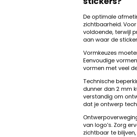
stickers?
De optimale afmeti
zichtbaarheid. Voor
voldoende, terwijl
aan waar de sticker
Vormkeuzes moeten a
Eenvoudige vormen z
vormen met veel det
Technische beperking
dunner dan 2 mm kun
verstandig om ont
dat je ontwerp tech
Ontwerpoverweging
van logo’s. Zorg er
zichtbaar te blijve