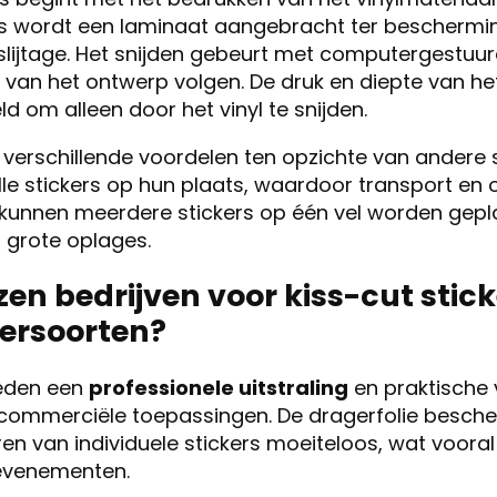
s wordt een laminaat aangebracht ter beschermi
lijtage. Het snijden gebeurt met computergestuurd
 van het ontwerp volgen. De druk en diepte van h
d om alleen door het vinyl te snijden.
 verschillende voordelen ten opzichte van andere
lle stickers op hun plaats, waardoor transport en
kunnen meerdere stickers op één vel worden gepl
ij grote oplages.
n bedrijven voor kiss-cut stic
kersoorten?
ieden een
professionele uitstraling
en praktische 
commerciële toepassingen. De dragerfolie besche
en van individuele stickers moeiteloos, wat vooral 
evenementen.