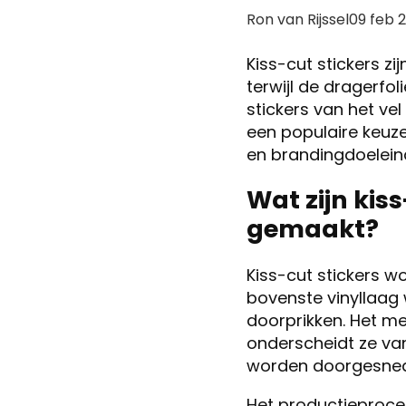
Posted
Ron van Rijssel
09 feb 
by:
Kiss-cut stickers z
terwijl de dragerfol
stickers van het ve
een populaire keuze
en brandingdoelein
Wat zijn kis
gemaakt?
Kiss-cut stickers w
bovenste vinyllaag
doorprikken. Het mes
onderscheidt ze van 
worden doorgesne
Het productieproce