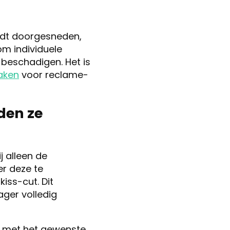
ordt doorgesneden,
om individuele
 beschadigen. Het is
aken
voor reclame-
den ze
j alleen de
er deze te
iss-cut. Dit
ager volledig
l met het gewenste