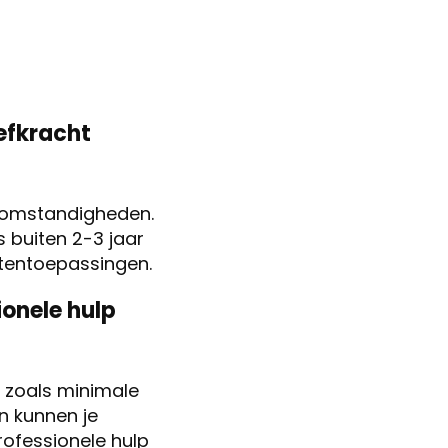
efkracht
e omstandigheden.
s buiten 2-3 jaar
itentoepassingen.
ionele hulp
n zoals minimale
n kunnen je
ofessionele hulp