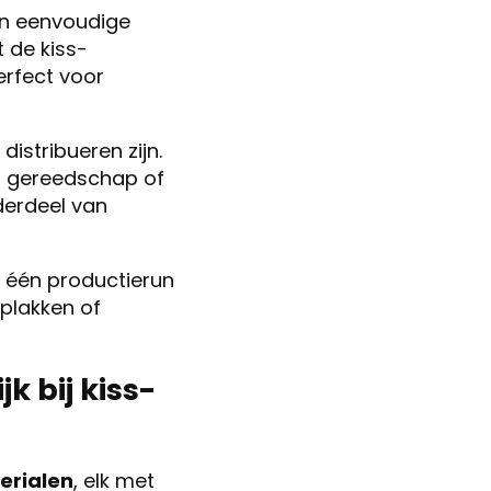
Van eenvoudige
 de kiss-
erfect voor
distribueren zijn.
er gereedschap of
derdeel van
n één productierun
plakken of
k bij kiss-
erialen
, elk met