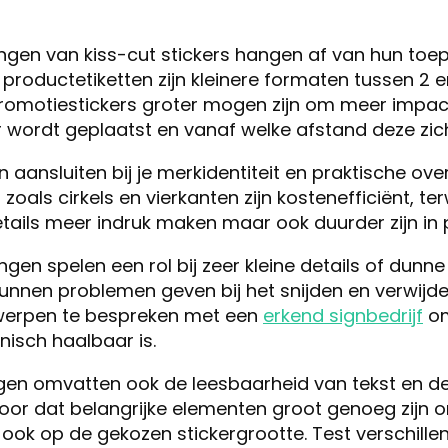
ngen van kiss-cut stickers hangen af van hun toe
 productetiketten zijn kleinere formaten tussen 2 
 promotiestickers groter mogen zijn om meer impac
 wordt geplaatst en vanaf welke afstand deze zich
ansluiten bij je merkidentiteit en praktische ov
oals cirkels en vierkanten zijn kostenefficiënt, te
ails meer indruk maken maar ook duurder zijn in 
en spelen een rol bij zeer kleine details of dunne 
nen problemen geven bij het snijden en verwijder
werpen te bespreken met een
erkend signbedrijf
om
nisch haalbaar is.
en omvatten ook de leesbaarheid van tekst en d
voor dat belangrijke elementen groot genoeg zijn o
n, ook op de gekozen stickergrootte. Test verschill