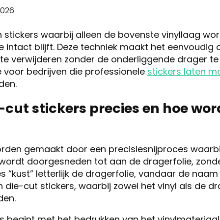
2026
ijn stickers waarbij alleen de bovenste vinyllaag w
ie intact blijft. Deze techniek maakt het eenvoudig 
l te verwijderen zonder de onderliggende drager te
 voor bedrijven die professionele
stickers laten m
den.
s-cut stickers precies en hoe wor
orden gemaakt door een precisiesnijproces waarbi
 wordt doorgesneden tot aan de dragerfolie, zond
 “kust” letterlijk de dragerfolie, vandaar de naam k
die-cut stickers, waarbij zowel het vinyl als de dr
den.
s begint met het bedrukken van het vinylmateriaa