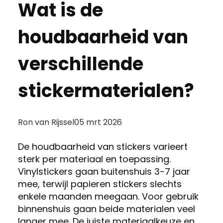
Wat is de
houdbaarheid van
verschillende
stickermaterialen?
Posted
Ron van Rijssel
05 mrt 2026
by:
De houdbaarheid van stickers varieert
sterk per materiaal en toepassing.
Vinylstickers gaan buitenshuis 3-7 jaar
mee, terwijl papieren stickers slechts
enkele maanden meegaan. Voor gebruik
binnenshuis gaan beide materialen veel
langer mee. De juiste materiaalkeuze en