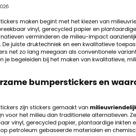
2026
ckers maken begint met het kiezen van milieuvrie
breekbaar vinyl, gerecycled papier en plantaardige
ernatieven verminderen de milieu-impact aanzienli
s. De juiste druktechniek en een kwalitatieve toep
ers net zo lang meegaan als conventionele varian
 je begeleiden bij het maken van kwalitatieve, mili
urzame bumperstickers en waaro
ckers zijn stickers gemaakt van
milieuvriendeli
jn voor het milieu dan traditionele alternatieven.
aar vinyl, gerecycled papier, plantaardige inkten
an op petroleum gebaseerde materialen en chemis