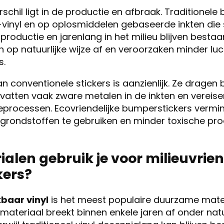
rschil ligt in de productie en afbraak. Traditionel
vinyl en op oplosmiddelen gebaseerde inkten die s
e productie en jarenlang in het milieu blijven best
 op natuurlijke wijze af en veroorzaken minder luch
s.
 conventionele stickers is aanzienlijk. Ze dragen b
bevatten vaak zware metalen in de inkten en vereis
ieprocessen. Ecovriendelijke bumperstickers verm
grondstoffen te gebruiken en minder toxische pr
alen gebruik je voor milieuvrien
ers?
baar vinyl
is het meest populaire duurzame mate
 materiaal breekt binnen enkele jaren af onder natu