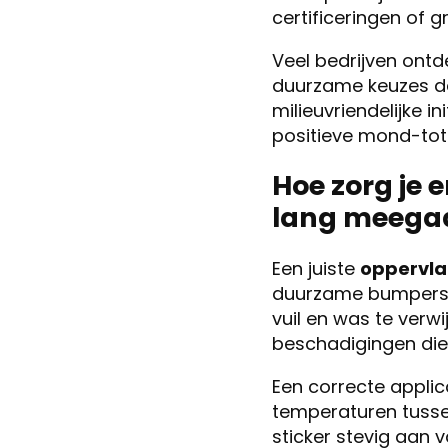
certificeringen of 
Veel bedrijven ont
duurzame keuzes d
milieuvriendelijke i
positieve mond-to
Hoe zorg je
lang meega
Een juiste
oppervla
duurzame bumperstic
vuil en was te verw
beschadigingen die
Een correcte applic
temperaturen tussen
sticker stevig aan