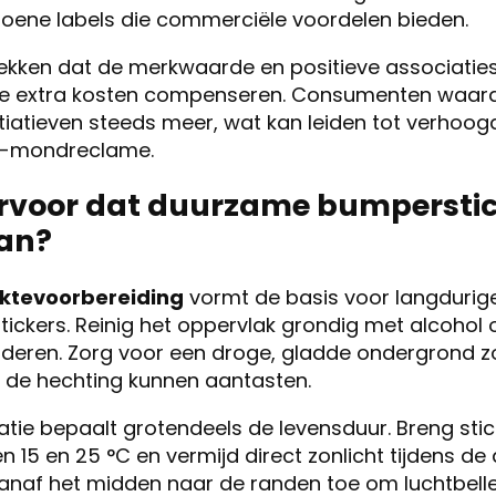
groene labels die commerciële voordelen bieden.
dekken dat de merkwaarde en positieve associatie
e extra kosten compenseren. Consumenten waar
nitiatieven steeds meer, wat kan leiden tot verhoogd
t-mondreclame.
 ervoor dat duurzame bumpersti
an?
ktevoorbereiding
vormt de basis voor langdurig
kers. Reinig het oppervlak grondig met alcohol o
ijderen. Zorg voor een droge, gladde ondergrond 
 de hechting kunnen aantasten.
atie bepaalt grotendeels de levensduur. Breng stic
 15 en 25 °C en vermijd direct zonlicht tijdens de 
 vanaf het midden naar de randen toe om luchtbell