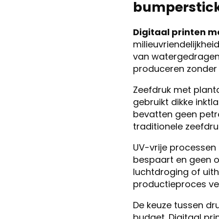
bumperstick
Digitaal printen m
milieuvriendelijkhe
van watergedragen o
produceren zonder s
Zeefdruk met plant
gebruikt dikke inkt
bevatten geen petr
traditionele zeefdru
UV-vrije processen 
bespaart en geen o
luchtdroging of uit
productieproces ve
De keuze tussen dru
budget. Digitaal pri