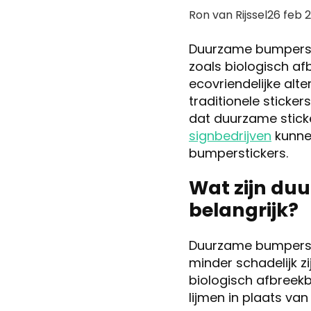
Posted
Ron van Rijssel
26 feb 
by:
Duurzame bumpersti
zoals biologisch af
ecovriendelijke alt
traditionele sticker
dat duurzame stick
signbedrijven
kunnen
bumperstickers.
Wat zijn du
belangrijk?
Duurzame bumpersti
minder schadelijk zi
biologisch afbreekb
lijmen in plaats v