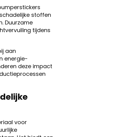
e bumperstickers
chadelijke stoffen
aan. Duurzame
tvervuiling tijdens
ij aan
en energie-
inderen deze impact
oductieprocessen
delijke
riaal voor
urlijke