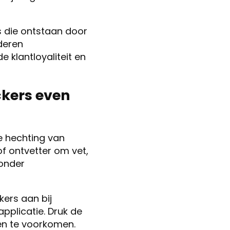
s die ontstaan door
deren
e klantloyaliteit en
ckers even
e hechting van
f ontvetter om vet,
zonder
kers aan bij
applicatie. Druk de
en te voorkomen.