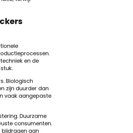
ckers
tionele
roductieprocessen.
ktechniek en de
stuk.
s. Biologisch
en zijn duurder dan
sen vaak aangepaste
estering. Duurzame
ewuste consumenten.
n bijdragen aan