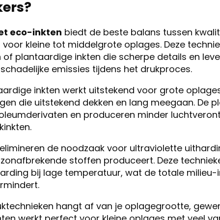
ers?
et eco-inkten
biedt de beste balans tussen kwalit
id voor kleine tot middelgrote oplages. Deze techn
f plantaardige inkten die scherpe details en leve
chadelijke emissies tijdens het drukproces.
aardige inkten werkt uitstekend voor grote oplag
lagen die uitstekend dekken en lang meegaan. De p
oleumderivaten en produceren minder luchtveront
kinkten.
elimineren de noodzaak voor ultraviolette uithardi
zonafbrekende stoffen produceert. Deze techniek
harding bij lage temperatuur, wat de totale milieu
rmindert.
ktechnieken hangt af van je oplagegrootte, gewen
nten werkt perfect voor kleine oplages met veel vari