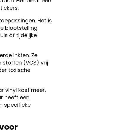
staan. Het biedt een
ickers.
toepassingen. Het is
e blootstelling
s of tijdelijke
rde inkten. Ze
 stoffen (VOS) vrij
der toxische
r vinyl kost meer,
r heeft een
n specifieke
 voor