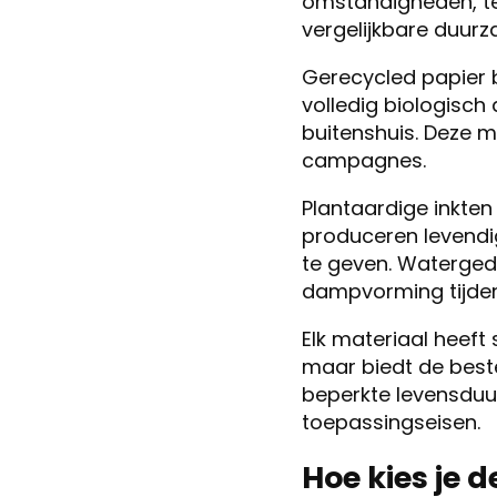
omstandigheden, ter
vergelijkbare duur
Gerecycled papier b
volledig biologisch
buitenshuis. Deze m
campagnes.
Plantaardige inkten
produceren levendig
te geven. Waterged
dampvorming tijdens
Elk materiaal heeft
maar biedt de best
beperkte levensduur
toepassingseisen.
Hoe kies je 