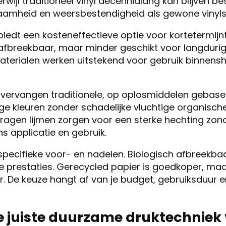
wijl traditioneel vinyl decennialang kan blijven be
zaamheid en weersbestendigheid als gewone vinylst
iedt een kosteneffectieve optie voor kortetermijn
 afbreekbaar, maar minder geschikt voor langdurig
aterialen werken uitstekend voor gebruik binnenshui
 vervangen traditionele, op oplosmiddelen gebasee
e kleuren zonder schadelijke vluchtige organische
ragen lijmen zorgen voor een sterke hechting zon
 applicatie en gebruik.
 specifieke voor- en nadelen. Biologisch afbreekbaa
e prestaties. Gerecycled papier is goedkoper, maa
. De keuze hangt af van je budget, gebruiksduur e
de juiste duurzame druktechniek