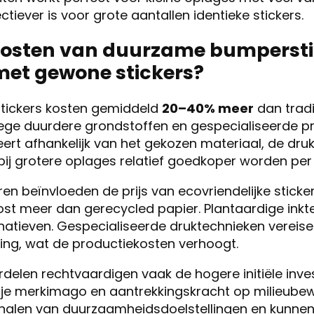
tiever is voor grote aantallen identieke stickers.
 kosten van duurzame bumpersti
met gewone stickers?
ickers kosten gemiddeld
20–40% meer
dan tradi
ege duurdere grondstoffen en gespecialiseerde p
eert afhankelijk van het gekozen materiaal, de dru
ij grotere oplages relatief goedkoper worden per 
en beïnvloeden de prijs van ecovriendelijke sticker
ost meer dan gerecycled papier. Plantaardige inkt
rnatieven. Gespecialiseerde druktechnieken verei
ing, wat de productiekosten verhoogt.
delen rechtvaardigen vaak de hogere initiële inv
n je merkimago en aantrekkingskracht op milieub
behalen van duurzaamheidsdoelstellingen en kunne