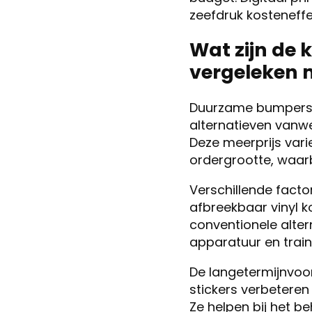
zeefdruk kosteneffec
Wat zijn de
vergeleken 
Duurzame bumperst
alternatieven vanw
Deze meerprijs vari
ordergrootte, waarb
Verschillende factor
afbreekbaar vinyl k
conventionele alte
apparatuur en train
De langetermijnvoor
stickers verbetere
Ze helpen bij het 