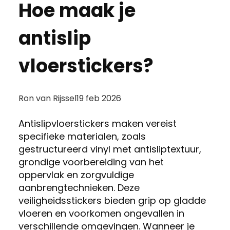
Hoe maak je
antislip
vloerstickers?
Posted
Ron van Rijssel
19 feb 2026
by:
Antislipvloerstickers maken vereist
specifieke materialen, zoals
gestructureerd vinyl met antisliptextuur,
grondige voorbereiding van het
oppervlak en zorgvuldige
aanbrengtechnieken. Deze
veiligheidsstickers bieden grip op gladde
vloeren en voorkomen ongevallen in
verschillende omgevingen. Wanneer je