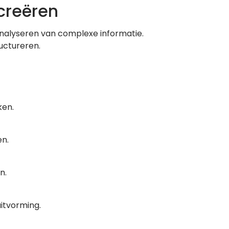
creëren
analyseren van complexe informatie.
uctureren.
ken.
en.
n.
itvorming.