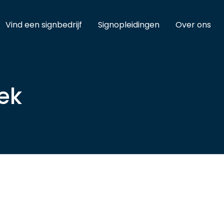
Vind een signbedrijf
Signopleidingen
Over ons
ek