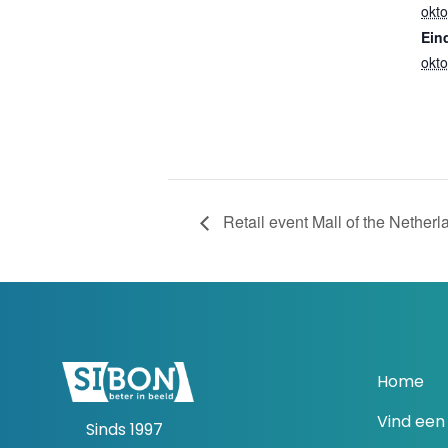
okt
Ein
okt
Retail event Mall of the Netherl
Home
Vind een 
Sinds 1997