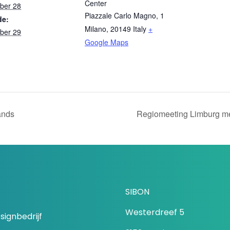
Center
ober 28
Piazzale Carlo Magno, 1
de:
Milano
,
20149
Italy
+
ober 29
Google Maps
ands
Regiomeeting Limburg me
SIBON
Westerdreef 5
signbedrijf