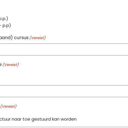
p.p.)
- p.p)
aand) cursus
(Vereist)
e
(Vereist)
(Vereist)
ctuur naar toe gestuurd kan worden