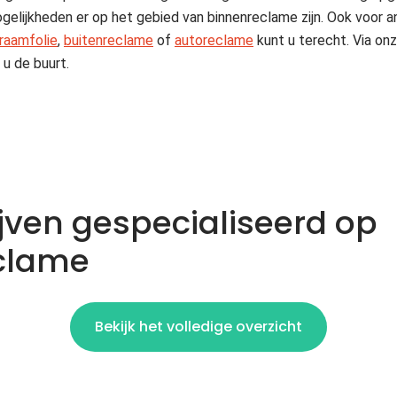
elijkheden er op het gebied van binnenreclame zijn. Ook voor a
raamfolie
,
buitenreclame
of
autoreclame
kunt u terecht. Via onz
j u de buurt.
jven gespecialiseerd op
clame
Bekijk het volledige overzicht