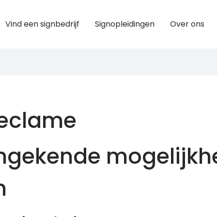
Vind een signbedrijf
Signopleidingen
Over ons
reclame
ngekende mogelijk
n