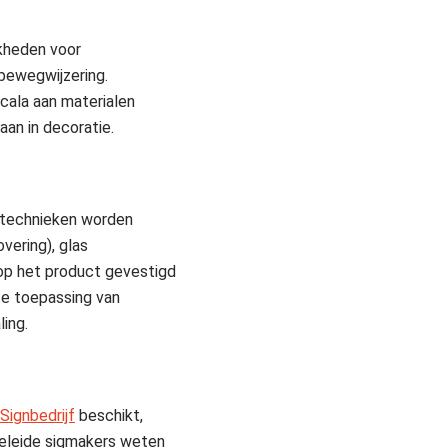
jkheden voor
bewegwijzering.
cala aan materialen
aan in decoratie.
nttechnieken worden
vering), glas
t op het product gevestigd
te toepassing van
ling.
Signbedrijf
beschikt,
geleide sigmakers weten