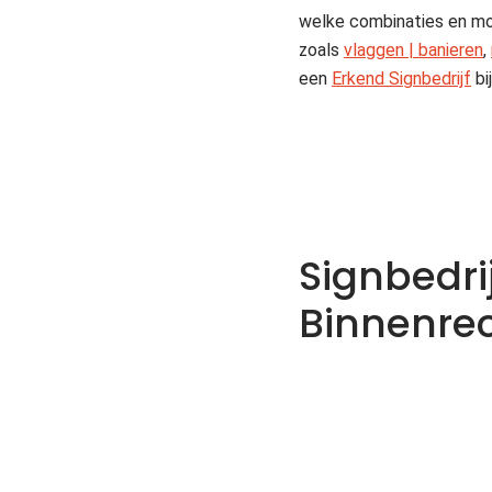
welke combinaties en mog
zoals
vlaggen | banieren
,
een
Erkend Signbedrijf
bi
Signbedri
Binnenre