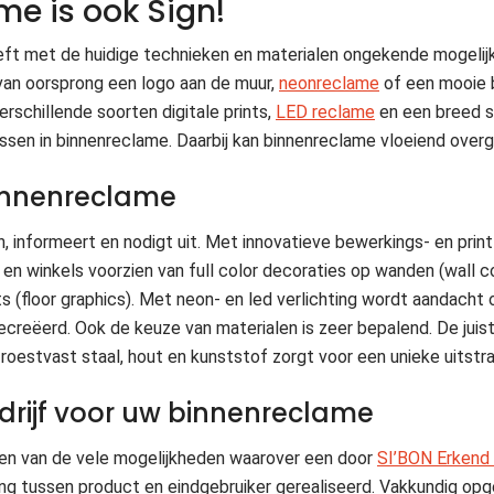
e is ook Sign!
eeft met de huidige technieken en materialen ongekende mogeli
van oorsprong een logo aan de muur,
neonreclame
of een mooie 
schillende soorten digitale prints,
LED reclame
en een breed s
ssen in binnenreclame. Daarbij kan binnenreclame vloeiend overg
binnenreclame
, informeert en nodigt uit. Met innovatieve bewerkings- en pri
 en winkels voorzien van full color decoraties op wanden (wall co
ts (floor graphics). Met neon- en led verlichting wordt aandach
ecreëerd. Ook de keuze van materialen is zeer bepalend. De juis
 roestvast staal, hout en kunststof zorgt voor een unieke uitstra
drijf voor uw binnenreclame
ken van de vele mogelijkheden waarover een door
SI’BON Erkend 
ng tussen product en eindgebruiker gerealiseerd. Vakkundig op