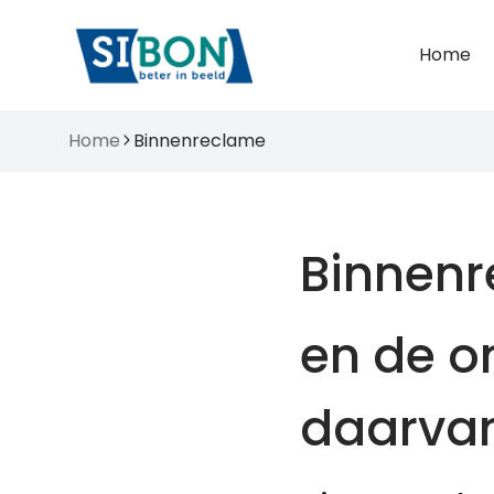
Home
Home
Binnenreclame
Binnen
en de o
daarva